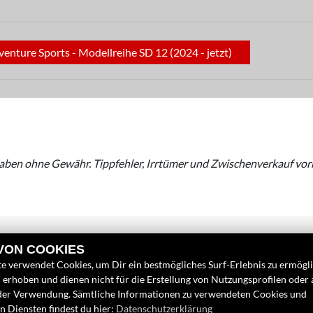
nture Sports - Modellreihe SD 12 (2024 - jetzt)
aben ohne Gewähr. Tippfehler, Irrtümer und Zwischenverkauf vor
 VON COOKIES
e verwendet Cookies, um Dir ein bestmögliches Surf-Erlebnis zu ermögl
erhoben und dienen nicht für die Erstellung von Nutzungsprofilen oder
LINKS
FINDEN SIE
der Verwendung. Sämtliche Informationen zu verwendeten Cookies und
 Diensten findest du hier:
Datenschutzerklärung
Unternehmen
Google Map