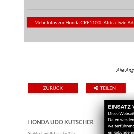
Mehr Infos zur Honda CRF1100L Africa Twin Adve
Alle Ang
ZURÜCK
TEILEN
EINSATZ
Diese Webseit
Daten werden 
HONDA UDO KUTSCHER
weiterführen
eingebundenen
Stahlschmidtsbrücke 12a