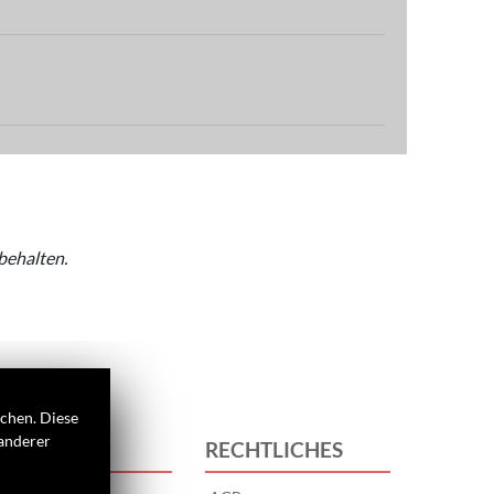
behalten.
ichen. Diese
 anderer
 UNS
RECHTLICHES
s