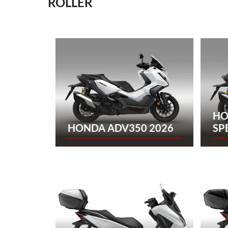
ROLLER
HO
HONDA ADV350 2026
SP