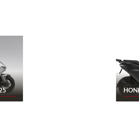
25
HOND