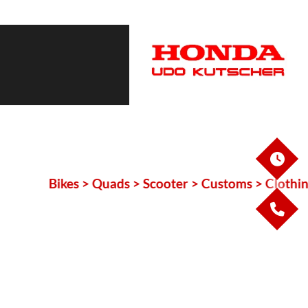
ÖF
Bikes > Quads > Scooter > Customs > Clothing >
KO