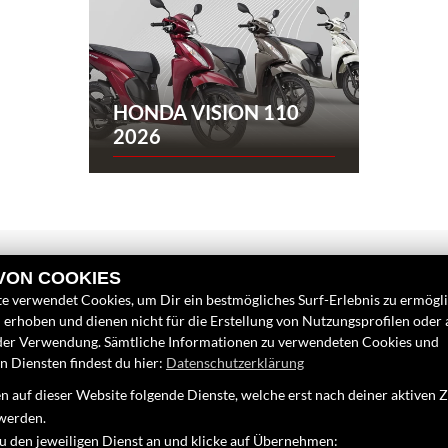
HONDA VISION 110
2026
 VON COOKIES
e verwendet Cookies, um Dir ein bestmögliches Surf-Erlebnis zu ermögl
erhoben und dienen nicht für die Erstellung von Nutzungsprofilen oder
LINKS
FINDEN SIE
der Verwendung. Sämtliche Informationen zu verwendeten Cookies und
 Diensten findest du hier:
Datenschutzerklärung
Unternehmen
Google Map
Neufahrzeuge
 auf dieser Website folgende Dienste, welche erst nach deiner aktiven
werden.
Gebrauchtfahrzeuge
10
zu den jeweiligen Dienst an und klicke auf Übernehmen:
Service