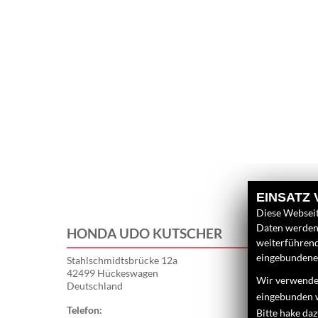
EINSATZ
Diese Webseit
Daten werden 
HONDA UDO KUTSCHER
weiterführen
eingebundenen
Stahlschmidtsbrücke 12a
42499 Hückeswagen
Wir verwenden
Deutschland
eingebunden 
Telefon:
02192 - 93 18 
Bitte hake da