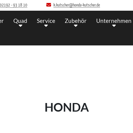
02192 - 93 18 10
k.kutscher@honda-kutscher.de
er
Quad
Service
Zubehör
Unternehmen
HONDA