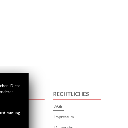
ichen. Diese
 anderer
 UNS
RECHTLICHES
s
AGB
 Zustimmung
Impressum
Datenschutz