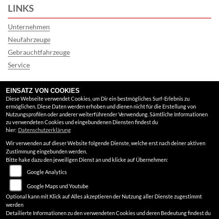
LINKS
Unternehmen
Neufahrzeuge
Gebrauchtfahrzeuge
Service
FINDEN SIE UNS
EINSATZ VON COOKIES
Diese Webseite verwendet Cookies, um Dir ein bestmögliches Surf-Erlebnis zu
ermöglichen. Diese Daten werden erhoben und dienen nicht für die Erstellung von
Google Maps
Nutzungsprofilen oder anderer weiterführender Verwendung. Sämtliche Informationen
zu verwendeten Cookies und eingebundenen Diensten findest du
hier:
Datenschutzerklärung
RECHTLICHES
Wir verwenden auf dieser Website folgende Dienste, welche erst nach deiner aktiven
Zustimmung eingebunden werden.
AGB
Bitte hake dazu den jeweiligen Dienst an und klicke auf Übernehmen:
Google Analytics
Impressum
Google Maps und Youtube
Datenschutz
Optional kann mit Klick auf Alles akzeptieren der Nutzung aller Dienste zugestimmt
werden
Disclaimer
Detailierte Informationen zu den verwendeten Cookies und deren Bedeutung findest du