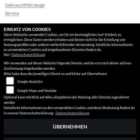
Gebrauchtfahrzeuge
Service
FINDEN SIE UNS
EINSATZ VON COOKIES
Diese Webseite verwendet Cookies, um Dir ein bestmögliches Surf-Erlebnis zu
ermöglichen. Diese Daten werden erhoben und dienen nicht für die Erstellung von
Google Maps
Nutzungsprofilen oder anderer weiterführender Verwendung. Sämtliche Informationen
zu verwendeten Cookies und eingebundenen Diensten findest du
hier:
Datenschutzerklärung
RECHTLICHES
Wir verwenden auf dieser Website folgende Dienste, welche erst nach deiner aktiven
Zustimmung eingebunden werden.
AGB
Bitte hake dazu den jeweiligen Dienst an und klicke auf Übernehmen:
Google Analytics
Impressum
Google Maps und Youtube
Datenschutz
Optional kann mit Klick auf Alles akzeptieren der Nutzung aller Dienste zugestimmt
werden
Disclaimer
Detailierte Informationen zu den verwendeten Cookies und deren Bedeutung findest du
in unserer Datenschutzerklärung:
Datenschutzerklärung
Barrierefreiheit
ÜBERNEHMEN